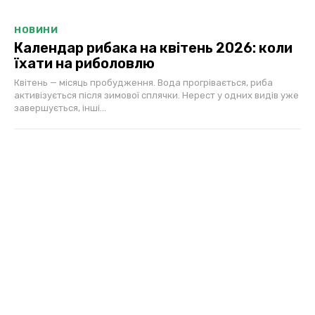
НОВИНИ
Календар рибака на квітень 2026: коли
їхати на риболовлю
Квітень — місяць пробудження. Вода прогрівається, риба
активізується після зимової сплячки. Нерест у одних видів уже
завершується, інші...