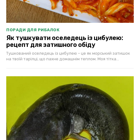
ПОРАДИ ДЛЯ РИБАЛОК
Як тушкувати оселедець із цибулею:
рецепт для затишного обіду
Тушкований оселедець із цибулею – це як морський затишок
на твоїй тарілці, що пахне домашнім теплом. Моя тітка...