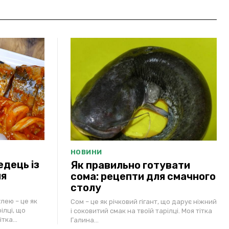
НОВИНИ
дець із
Як правильно готувати
ля
сома: рецепти для смачного
столу
лею – це як
Сом – це як річковий гігант, що дарує ніжний
ілці, що
і соковитий смак на твоїй тарілці. Моя тітка
тка...
Галина...