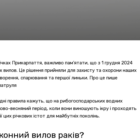
річках Прикарпаття, важливо пам’ятати, що з 1 грудня 2024
їх вилов. Це рішення прийняли для захисту та охорони наших
творення, спарювання та першої линьки. Про це пише
патруля
ідні правила кажуть, що на рибогосподарських водних
мово-весняний період, коли вони виношують ікру і проходять
 цих річкових істот для майбутніх поколінь.
конний вилов раків?