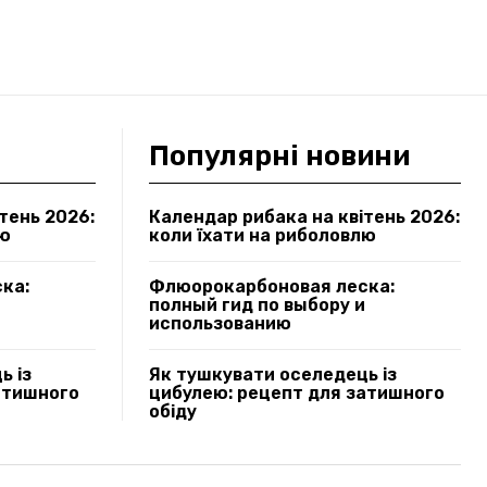
Популярні новини
тень 2026:
Календар рибака на квітень 2026:
лю
коли їхати на риболовлю
ка:
Флюорокарбоновая леска:
полный гид по выбору и
использованию
ь із
Як тушкувати оселедець із
атишного
цибулею: рецепт для затишного
обіду