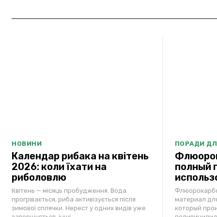
НОВИНИ
ПОРАДИ ДЛ
Календар рибака на квітень
Флюорок
2026: коли їхати на
полный г
риболовлю
использ
Квітень — місяць пробудження. Вода
Флюорокарбо
прогрівається, риба активізується після
материал для
зимової сплячки. Нерест у одних видів уже
который про
завершується, інші...
поливинилид