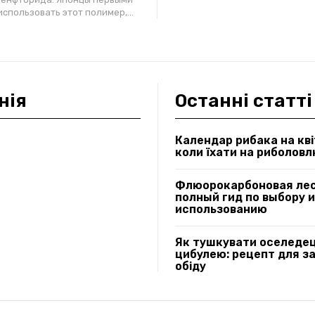
спользовать этот полимер,...
нія
Останні статті
Календар рибака на кві
коли їхати на риболов
Флюорокарбоновая лес
полный гид по выбору и
использованию
Як тушкувати оселедец
цибулею: рецепт для з
обіду