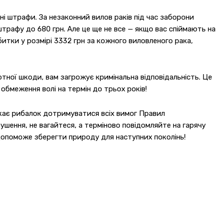
ні штрафи. За незаконний вилов раків під час заборони
трафу до 680 грн. Але це ще не все — якщо вас спіймають на
итки у розмірі 3332 грн за кожного виловленого рака,
отної шкоди, вам загрожує кримінальна відповідальність. Це
 обмеження волі на термін до трьох років!
кає рибалок дотримуватися всіх вимог Правил
шення, не вагайтеся, а терміново повідомляйте на гарячу
 допоможе зберегти природу для наступних поколінь!