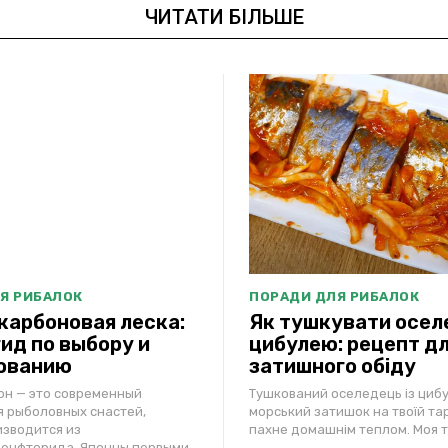
ЧИТАТИ БІЛЬШЕ
Я РИБАЛОК
ПОРАДИ ДЛЯ РИБАЛОК
арбоновая леска:
Як тушкувати оселе
ид по выбору и
цибулею: рецепт д
ованию
затишного обіду
н — это современный
Тушкований оселедець із цибу
 рыболовных снастей,
морський затишок на твоїй тар
изводится из
пахне домашнім теплом. Моя ті
енфторида. Японцы первыми